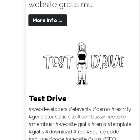
website gratis mu
More Info →
Test Drive
#webdevelopers
#eleventy
#demo
#text11ty
#generator static site
#pembuatan website
#membuat
#website gratis
#tema
#template
#gratis
#download
#free
#source code
#source
#code
#website
#situs
#SEO