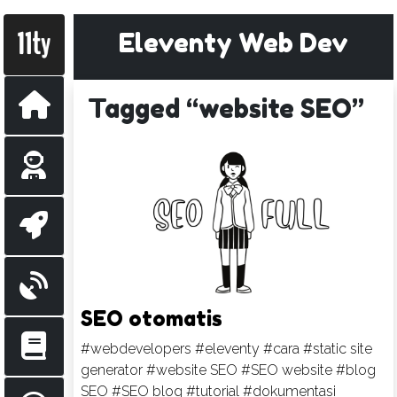
Eleventy Web Dev
Tagged “website SEO”
SEO otomatis
#webdevelopers
#eleventy
#cara
#static site
generator
#website SEO
#SEO website
#blog
SEO
#SEO blog
#tutorial
#dokumentasi