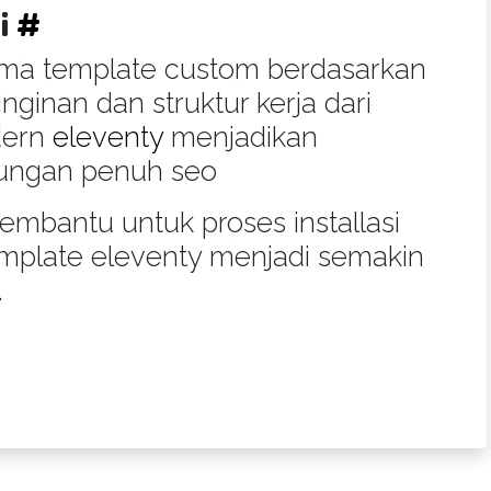
ri
#
ma template custom berdasarkan
ginan dan struktur kerja dari
dern
eleventy
menjadikan
kungan penuh seo
mbantu untuk proses installasi
emplate eleventy menjadi semakin
.