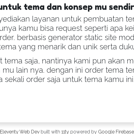
untuk tema dan konsep mu sendi
yediakan layanan untuk pembuatan te
nya kamu bisa request seperti apa kein
er. berbasis generator static site mo
ema yang menarik dan unik serta du
tema saja, nantinya kami pun akan me
 mu lain nya. dengan ini order tema t
ekali order saja untuk tema kamu ini
Eleventy Web Dev
built with
11ty
powered by
Google Firebase